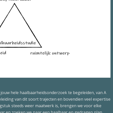
 jouw hele haalbaarheidsonderzoek te begeleiden, van A
leiding van dit soort trajecten en bovendien veel expertise
gstuk steeds weer maatwerk is, brengen we voor elke
kaar en zoeken we naar een haalbaar en gedragen plan.