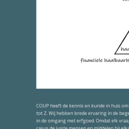
COUP heeft de kennis en kunde in huis om
tot Z. Wij hebben brede ervaring in de bege
in de omgang met erfgoed. Omdat elk vraa
casus de juiste mensen en middelen bij el