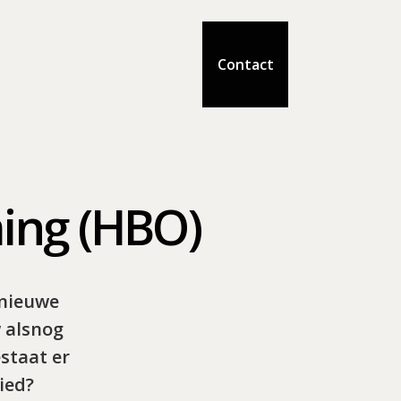
Contact
ing (HBO)
 nieuwe
w alsnog
staat er
ied?