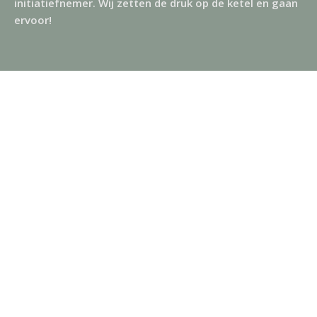
initiatiefnemer. Wij zetten de druk op de ketel en gaan
ervoor!
Projecten
industrieel erfgoed